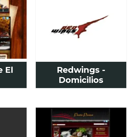
 El
Redwings -
Domicilios