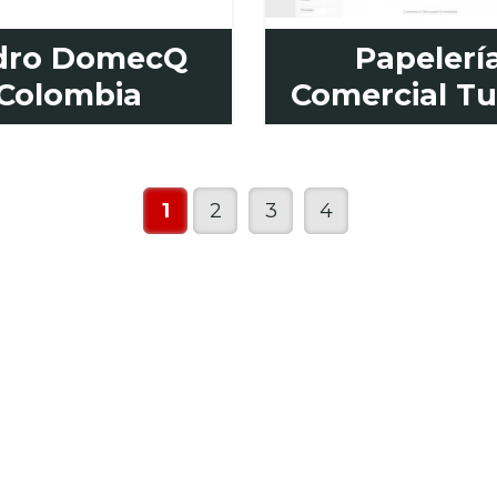
dro DomecQ
Papelerí
Colombia
Comercial T
1
2
3
4
OCIO IDEAL PARA