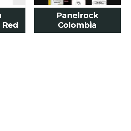
a
Panelrock
u Red
Colombia
 APROVECHAR