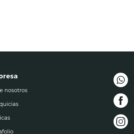
INNOVADORAS
presa
e nosotros
quicias
ticas
afolio