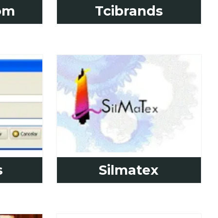
om
Tcibrands
s
Silmatex