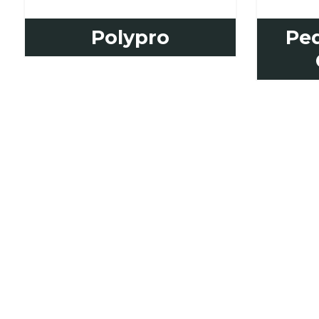
Polypro
Pe
SOMOS TU S