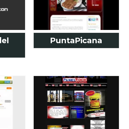
del
PuntaPicana