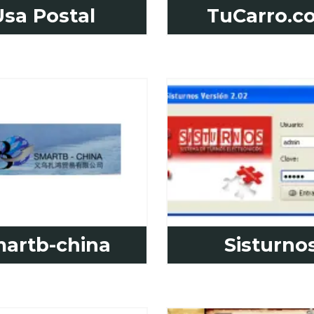
Usa Postal
TuCarro.c
artb-china
Sisturno