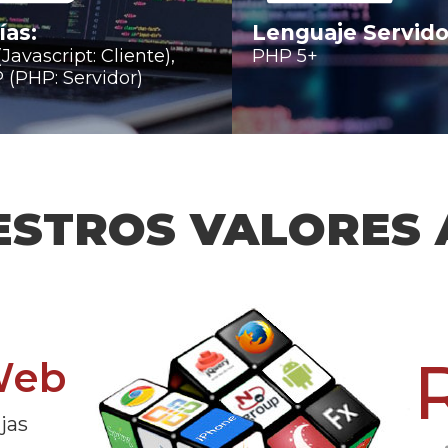
ías:
Lenguaje Servido
avascript: Cliente),
PHP 5+
(PHP: Servidor)
ESTROS VALORES
R
Web
jas