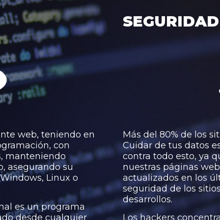
SEGURIDAD
ente web, teniendo en
Más del 80% de los si
rogramación, con
Cuidar de tus datos e
es, manteniendo
contra todo esto, ya 
io, asegurando su
nuestras páginas web 
s Windows, Linux o
actualizados en los úl
seguridad de los siti
desarrollos.
inal es un programa
tado desde cualquier
Los hackers concentra