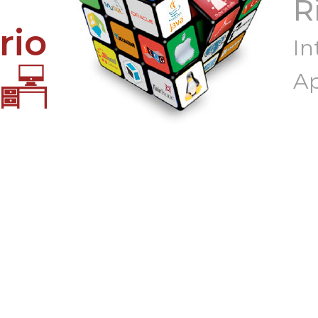
R
rio
In
Ap
CRM
SISTE