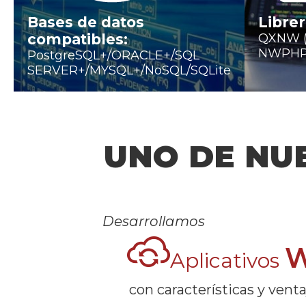
Bases de datos
Librer
compatibles:
QXNW (J
NWPHP 
PostgreSQL+/ORACLE+/SQL
SERVER+/MYSQL+/NoSQL/SQLite
UNO DE NU
Desarrollamos
Aplicativos
con características y venta