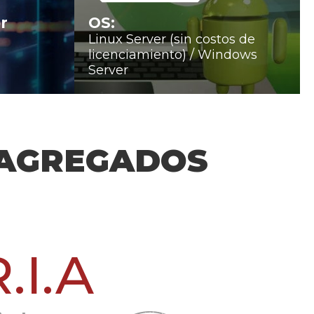
r
OS:
Linux Server (sin costos de
licenciamiento) / Windows
Server
 AGREGADOS
.I.A