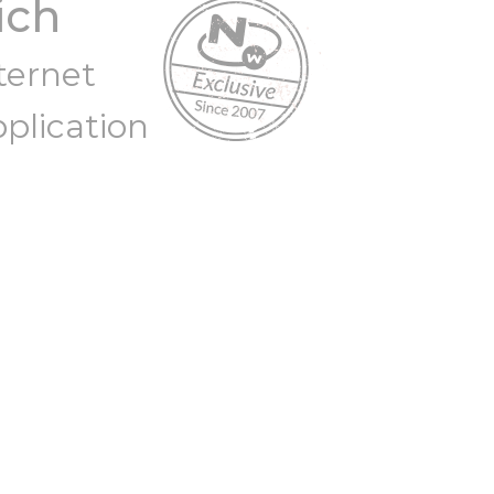
ich
ternet
plication
MA
INDICADORES