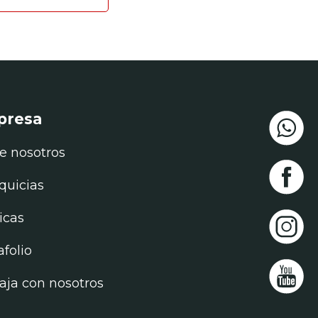
presa
e nosotros
quicias
ticas
afolio
aja con nosotros