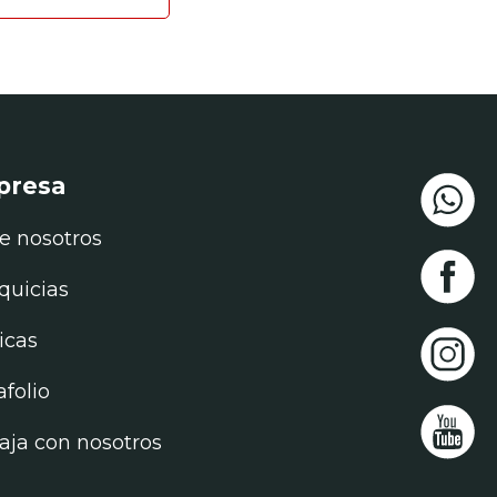
presa
e nosotros
quicias
ticas
afolio
aja con nosotros