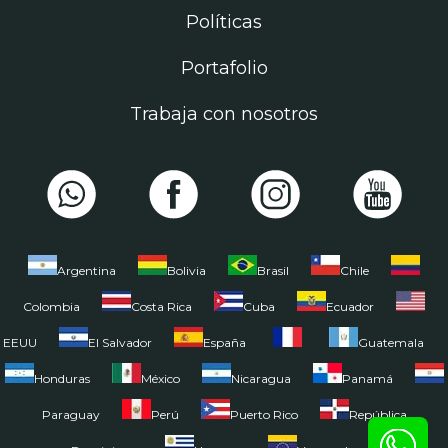
Políticas
Portafolio
Trabaja con nosotros
Argentina
Bolivia
Brasil
Chile
Colombia
Costa Rica
Cuba
Ecuador
EEUU
El Salvador
España
Guatemala
Honduras
México
Nicaragua
Panamá
Paraguay
Perú
Puerto Rico
República